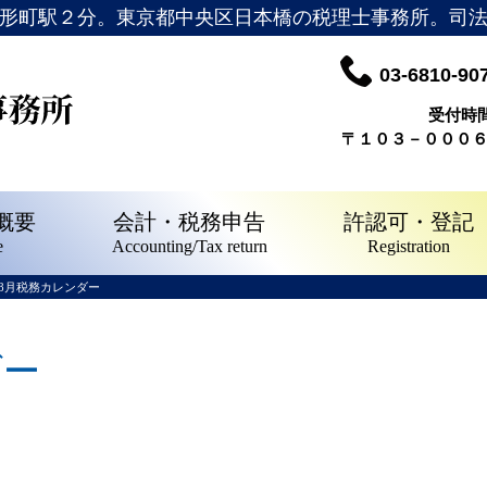
形町駅２分。東京都中央区日本橋の税理士事務所。司
03-6810-90
受付時
〒１０３－０００
概要
会計・税務申告
許認可・登記
e
Accounting/Tax return
Registration
8月税務カレンダー
ダー