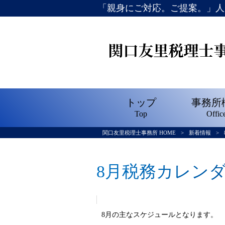
「親身にご対応。ご提案。」人
トップ
事務所
Top
Offic
関口友里税理士事務所 HOME
>
新着情報
>
8月税務カレン
8月の主なスケジュールとなります。